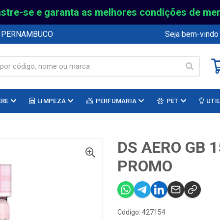
stre-se e garanta as melhores condições de me
E PERNAMBUCO
Seja bem-vindo
ERE
LIMPEZA
PERFUMARIA
PET
UTI
DS AERO GB 1
PROMO
Código: 427154