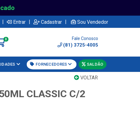
rcado
|
|
|
Entrar
Cadastrar
Sou Vendedor
Fale Conosco
0
(81) 3725-4005
LIDADES
FORNECEDORES
SALDÃO
VOLTAR
50ML CLASSIC C/2