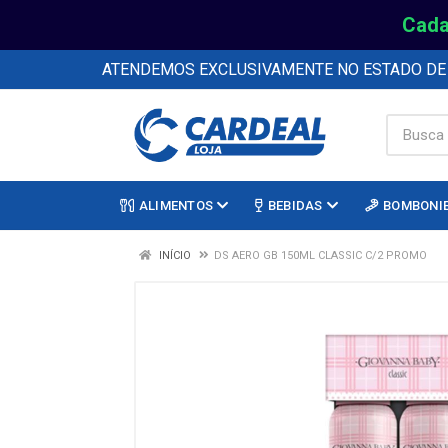
Cada
ATENDEMOS EXCLUSIVAMENTE NO ESTADO D
ALIMENTOS
BEBIDAS
BOMBONI
INÍCIO
DS AERO GB 150ML CLASSIC C/2 PROMO