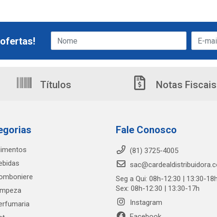
ofertas!
Títulos
Notas Fiscais
egorias
Fale Conosco
limentos
(81) 3725-4005
ebidas
sac@cardealdistribuidora.
omboniere
Seg a Qui: 08h-12:30 | 13:30-18
Sex: 08h-12:30 | 13:30-17h
impeza
Instagram
erfumaria
Facebook