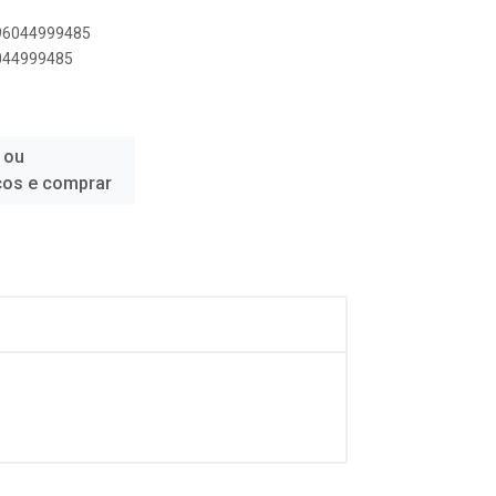
896044999485
6044999485
 ou
ços e comprar