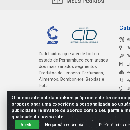
Meus Pedidos
Cat
A
B
Distribuidora que atende todo o
B
estado de Pernambuco com artigos
L
dos mais variados segmentos:
P
Produtos de Limpeza, Perfumaria,
Alimentos, Bomboniere, Bebidas e
P
Pets.
U
O nosso site coleta cookies próprios e de terceiros 
proporcionar uma experiência personalizada ao usuár
publicidade relevante de acordo com o seu perfil e m
Cardeal Distribuidora - Es
qualidade do nosso site.
Aceito
Negar não essenciais
Preferências de