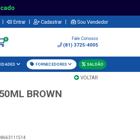
rcado
|
|
|
Entrar
Cadastrar
Sou Vendedor
Fale Conosco
0
(81) 3725-4005
LIDADES
FORNECEDORES
SALDÃO
VOLTAR
150ML BROWN
898663111514