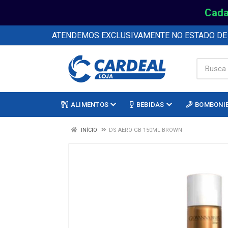
Cada
ATENDEMOS EXCLUSIVAMENTE NO ESTADO D
ALIMENTOS
BEBIDAS
BOMBONI
INÍCIO
DS AERO GB 150ML BROWN