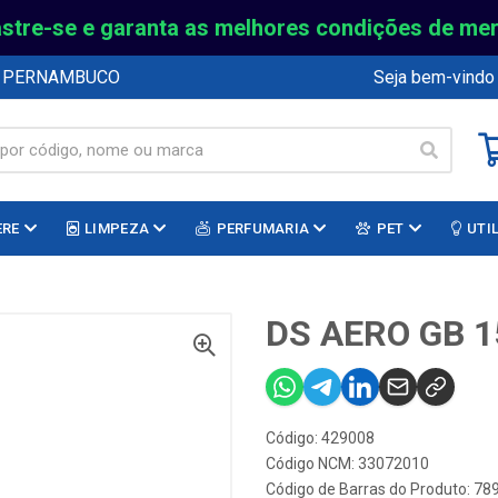
stre-se e garanta as melhores condições de me
E PERNAMBUCO
Seja bem-vindo
ERE
LIMPEZA
PERFUMARIA
PET
UTI
DS AERO GB 
Código: 429008
Código NCM: 33072010
Código de Barras do Produto: 7