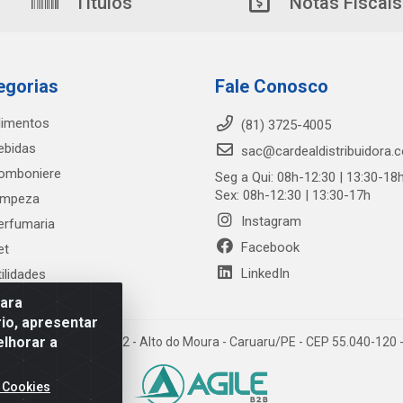
Títulos
Notas Fiscais
egorias
Fale Conosco
limentos
(81) 3725-4005
ebidas
sac@cardealdistribuidora.
omboniere
Seg a Qui: 08h-12:30 | 13:30-18
Sex: 08h-12:30 | 13:30-17h
impeza
Instagram
erfumaria
Facebook
et
LinkedIn
tilidades
para
io, apresentar
elhorar a
trada Alto do Moura, 582 - Alto do Moura - Caruaru/PE - CEP 55.040-12
 Cookies