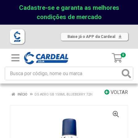
Cadastre-se e garanta as melhores
condições de mercado
Baixe já o APP da Cardeal
0
VOLTAR
INÍCIO
DS AERO GB 150ML BLUEBERRY 72H