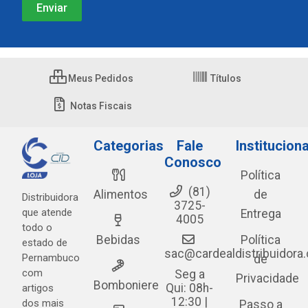
Meus Pedidos
Títulos
Notas Fiscais
Categorias
Fale
Instituciona
Conosco
Política
(81)
Alimentos
de
Distribuidora
3725-
que atende
Entrega
4005
todo o
Bebidas
Política
estado de
sac@cardealdistribuidora
Pernambuco
de
com
Seg a
Privacidade
Bomboniere
Qui: 08h-
artigos
12:30 |
dos mais
Passo a