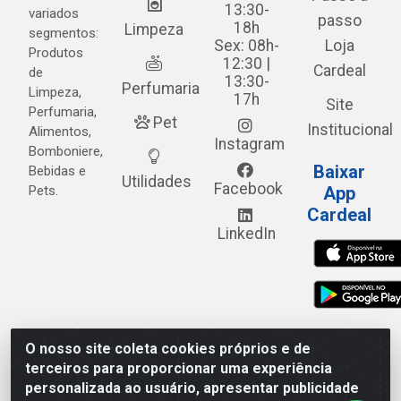
13:30-
variados
passo
18h
Limpeza
segmentos:
Sex: 08h-
Loja
Produtos
12:30 |
Cardeal
de
13:30-
Perfumaria
Limpeza,
17h
Site
Perfumaria,
Pet
Institucional
Alimentos,
Instagram
Bomboniere,
Baixar
Bebidas e
Utilidades
Facebook
Pets.
App
Cardeal
LinkedIn
O nosso site coleta cookies próprios e de
Cardeal Distribuidora - Estrada Alto do Moura, 582 - Alto
terceiros para proporcionar uma experiência
do Moura - Caruaru/PE - CEP 55.040-120 - CNPJ
personalizada ao usuário, apresentar publicidade
05.253.499/0001-62