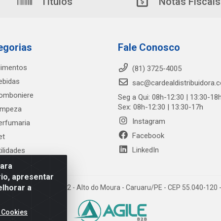
Títulos
Notas Fiscais
egorias
Fale Conosco
limentos
(81) 3725-4005
ebidas
sac@cardealdistribuidora.
omboniere
Seg a Qui: 08h-12:30 | 13:30-18
Sex: 08h-12:30 | 13:30-17h
impeza
Instagram
erfumaria
Facebook
et
LinkedIn
tilidades
para
io, apresentar
elhorar a
trada Alto do Moura, 582 - Alto do Moura - Caruaru/PE - CEP 55.040-12
 Cookies