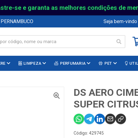
stre-se e garanta as melhores condições de me
E PERNAMBUCO
Seja bem-vindo
ERE
LIMPEZA
PERFUMARIA
PET
UTI
DS AERO CIM
SUPER CITRU
Código: 429745