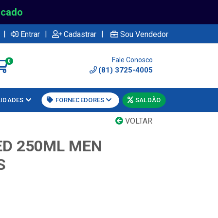
rcado
|
|
|
Entrar
Cadastrar
Sou Vendedor
Fale Conosco
0
(81) 3725-4005
LIDADES
FORNECEDORES
SALDÃO
VOLTAR
ED 250ML MEN
S