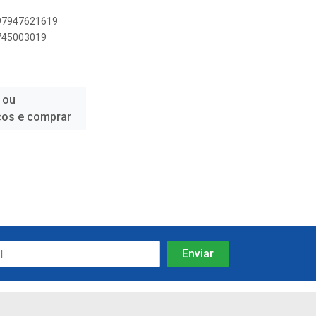
897947621619
9745003019
 ou
ços e comprar