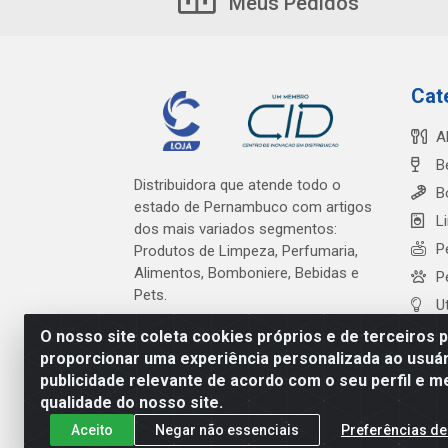
Meus Pedidos
Cat
A
B
Distribuidora que atende todo o
B
estado de Pernambuco com artigos
L
dos mais variados segmentos:
P
Produtos de Limpeza, Perfumaria,
Alimentos, Bomboniere, Bebidas e
P
Pets.
U
O nosso site coleta cookies próprios e de terceiros 
proporcionar uma experiência personalizada ao usuár
publicidade relevante de acordo com o seu perfil e m
Cardeal Distribuidora - Es
qualidade do nosso site.
Aceito
Negar não essenciais
Preferências de