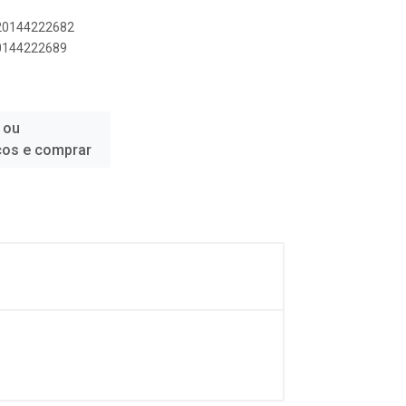
020144222682
20144222689
 ou
ços e comprar