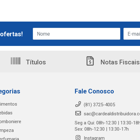
ofertas!
Títulos
Notas Fiscais
egorias
Fale Conosco
limentos
(81) 3725-4005
ebidas
sac@cardealdistribuidora.
omboniere
Seg a Qui: 08h-12:30 | 13:30-18
Sex: 08h-12:30 | 13:30-17h
impeza
Instagram
erfumaria