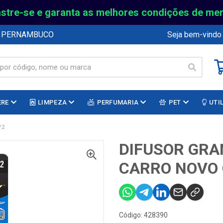
stre-se e garanta as melhores condições de me
E PERNAMBUCO
Seja bem-vindo
ERE
LIMPEZA
PERFUMARIA
PET
UTI
/2
DIFUSOR GRA
CARRO NOVO 
Código: 428390