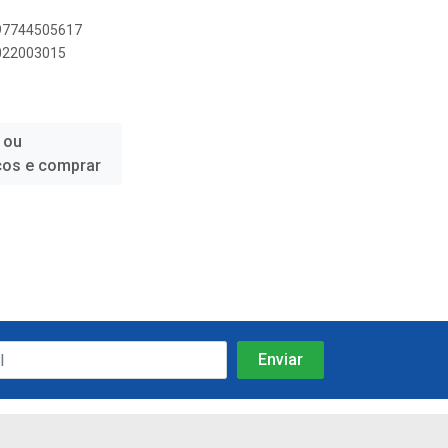
897744505617
9022003015
 ou
ços e comprar