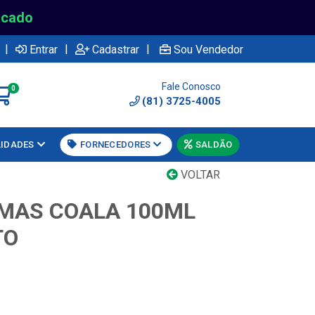
rcado
|
|
|
Entrar
Cadastrar
Sou Vendedor
Fale Conosco
0
(81) 3725-4005
LIDADES
FORNECEDORES
SALDÃO
VOLTAR
MAS COALA 100ML
TO