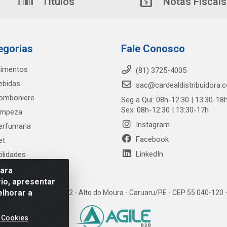
Títulos
Notas Fiscais
egorias
Fale Conosco
limentos
(81) 3725-4005
ebidas
sac@cardealdistribuidora.
omboniere
Seg a Qui: 08h-12:30 | 13:30-18
Sex: 08h-12:30 | 13:30-17h
impeza
Instagram
erfumaria
Facebook
et
LinkedIn
tilidades
para
io, apresentar
elhorar a
trada Alto do Moura, 582 - Alto do Moura - Caruaru/PE - CEP 55.040-12
 Cookies