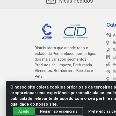
Meus Pedidos
Cat
A
B
Distribuidora que atende todo o
B
estado de Pernambuco com artigos
L
dos mais variados segmentos:
P
Produtos de Limpeza, Perfumaria,
Alimentos, Bomboniere, Bebidas e
P
Pets.
U
O nosso site coleta cookies próprios e de terceiros 
proporcionar uma experiência personalizada ao usuár
publicidade relevante de acordo com o seu perfil e m
Cardeal Distribuidora - Es
qualidade do nosso site.
Aceito
Negar não essenciais
Preferências de