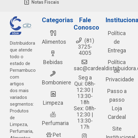
Notas Fiscais
Categorias
Fale
Instituciona
Conosco
Política
(81)
Alimentos
de
Distribuidora
3725-
que atende
Entrega
4005
todo o
Bebidas
Política
estado de
sac@cardealdistribuidora
Pernambuco
de
com
Seg a
Privacidade
Bomboniere
Qui: 08h-
artigos
12:30 |
dos mais
Passo a
13:30-
variados
passo
18h
Limpeza
segmentos:
Sex: 08h-
Loja
Produtos
12:30 |
Cardeal
de
13:30-
Perfumaria
Limpeza,
17h
Site
Perfumaria,
Pet
Institucional