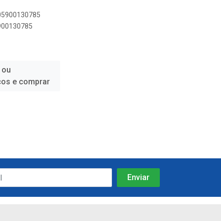
005900130785
5900130785
 ou
ços e comprar