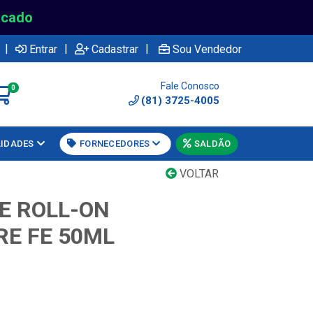
rcado
|
|
|
Entrar
Cadastrar
Sou Vendedor
Fale Conosco
0
(81) 3725-4005
LIDADES
FORNECEDORES
SALDÃO
VOLTAR
E ROLL-ON
E FE 50ML