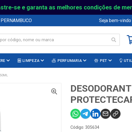
stre-se e garanta as melhores condições de me
E PERNAMBUCO
Seja bem-vindo
ERE
LIMPEZA
PERFUMARIA
PET
UTI
 50ML
DESODORANT
PROTECTECAR
Código: 305634