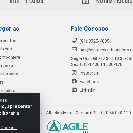
Títulos
Notas Fiscais
egorias
Fale Conosco
limentos
(81) 3725-4005
ebidas
sac@cardealdistribuidora.
omboniere
Seg a Qui: 08h-12:30 | 13:30-18
Sex: 08h-12:30 | 13:30-17h
impeza
Instagram
erfumaria
Facebook
et
LinkedIn
tilidades
para
io, apresentar
elhorar a
trada Alto do Moura, 582 - Alto do Moura - Caruaru/PE - CEP 55.040-12
 Cookies