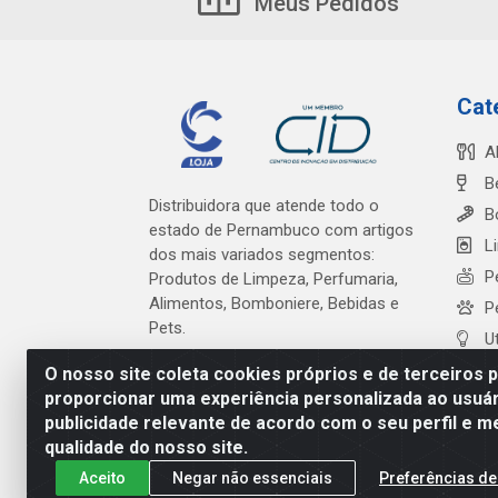
Meus Pedidos
Cat
A
B
Distribuidora que atende todo o
B
estado de Pernambuco com artigos
L
dos mais variados segmentos:
P
Produtos de Limpeza, Perfumaria,
Alimentos, Bomboniere, Bebidas e
P
Pets.
U
O nosso site coleta cookies próprios e de terceiros 
proporcionar uma experiência personalizada ao usuár
publicidade relevante de acordo com o seu perfil e m
Cardeal Distribuidora - Es
qualidade do nosso site.
Aceito
Negar não essenciais
Preferências de