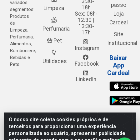
13:30-
variados
passo
18h
Limpeza
segmentos:
Sex: 08h-
Loja
Produtos
12:30 |
Cardeal
de
13:30-
Perfumaria
Limpeza,
17h
Site
Perfumaria,
Pet
Institucional
Alimentos,
Instagram
Bomboniere,
Baixar
Bebidas e
Utilidades
Facebook
Pets.
App
Cardeal
LinkedIn
O nosso site coleta cookies próprios e de
Cardeal Distribuidora - Estrada Alto do Moura, 582 - Alto
terceiros para proporcionar uma experiência
do Moura - Caruaru/PE - CEP 55.040-120 - CNPJ
personalizada ao usuário, apresentar publicidade
05.253.499/0001-62