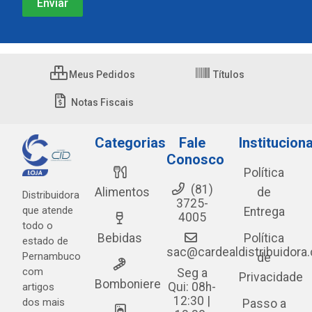
Meus Pedidos
Títulos
Notas Fiscais
Categorias
Fale
Instituciona
Conosco
Política
(81)
Alimentos
de
Distribuidora
3725-
que atende
Entrega
4005
todo o
Bebidas
Política
estado de
sac@cardealdistribuidora
Pernambuco
de
com
Seg a
Privacidade
Bomboniere
Qui: 08h-
artigos
12:30 |
dos mais
Passo a