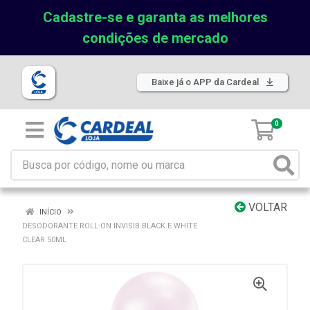
Cadastre-se e garanta as melhores
condições de mercado
Baixe já o APP da Cardeal
0
VOLTAR
INÍCIO
DESODORANTE ROLL-ON INVISIB BLACK E WHITE
CLEAR 50ML