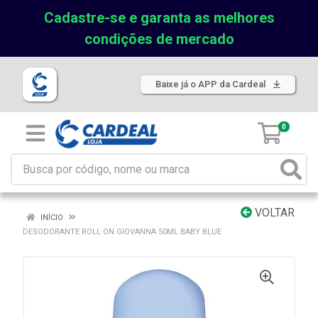
Cadastre-se e garanta as melhores
condições de mercado
Baixe já o APP da Cardeal
0
VOLTAR
INÍCIO
DESODORANTE ROLL ON GIOVANNA 50ML BABY BLUE