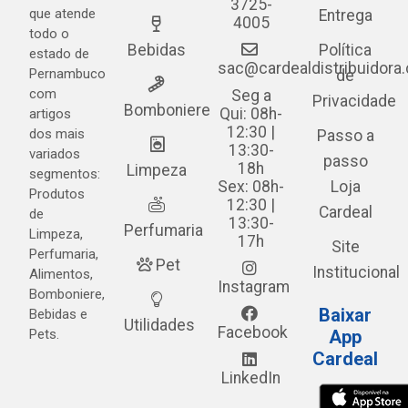
3725-
que atende
Entrega
4005
todo o
Bebidas
Política
estado de
sac@cardealdistribuidora
Pernambuco
de
com
Seg a
Privacidade
Bomboniere
Qui: 08h-
artigos
12:30 |
dos mais
Passo a
13:30-
variados
passo
18h
Limpeza
segmentos:
Sex: 08h-
Loja
Produtos
12:30 |
Cardeal
de
13:30-
Perfumaria
Limpeza,
17h
Site
Perfumaria,
Pet
Institucional
Alimentos,
Instagram
Bomboniere,
Baixar
Bebidas e
Utilidades
Facebook
Pets.
App
Cardeal
LinkedIn