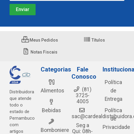
Meus Pedidos
Títulos
Notas Fiscais
Categorias
Fale
Instituciona
Conosco
Política
(81)
Alimentos
de
Distribuidora
3725-
que atende
Entrega
4005
todo o
Bebidas
Política
estado de
sac@cardealdistribuidora
Pernambuco
de
com
Seg a
Privacidade
Bomboniere
Qui: 08h-
artigos