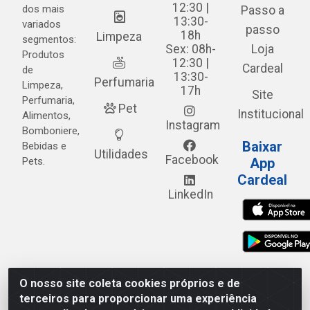
12:30 |
dos mais
Passo a
13:30-
variados
passo
18h
Limpeza
segmentos:
Sex: 08h-
Loja
Produtos
12:30 |
Cardeal
de
13:30-
Perfumaria
Limpeza,
17h
Site
Perfumaria,
Pet
Institucional
Alimentos,
Instagram
Bomboniere,
Baixar
Bebidas e
Utilidades
Facebook
Pets.
App
Cardeal
LinkedIn
O nosso site coleta cookies próprios e de
Cardeal Distribuidora - Estrada Alto do Moura, 582 - Alto
terceiros para proporcionar uma experiência
do Moura - Caruaru/PE - CEP 55.040-120 - CNPJ