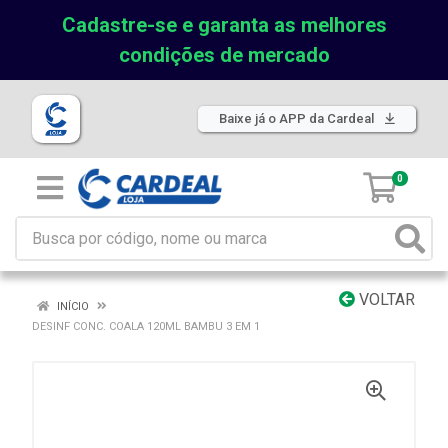
Cadastre-se e garanta as melhores
condições de mercado
Baixe já o APP da Cardeal
0
VOLTAR
INÍCIO
DESINF CONC. COALA 120ML BAMBU 3 EM 1