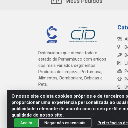
Meus Pedidos
Cat
A
B
Distribuidora que atende todo o
B
estado de Pernambuco com artigos
L
dos mais variados segmentos:
P
Produtos de Limpeza, Perfumaria,
Alimentos, Bomboniere, Bebidas e
P
Pets.
U
O nosso site coleta cookies próprios e de terceiros 
proporcionar uma experiência personalizada ao usuár
publicidade relevante de acordo com o seu perfil e m
Cardeal Distribuidora - Es
qualidade do nosso site.
Aceito
Negar não essenciais
Preferências de