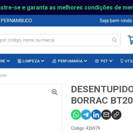
stre-se e garanta as melhores condições de me
E PERNAMBUCO
Seja bem-vindo
ERE
LIMPEZA
PERFUMARIA
PET
UTI
2038
DESENTUPIDO
BORRAC BT20
Código: 426979