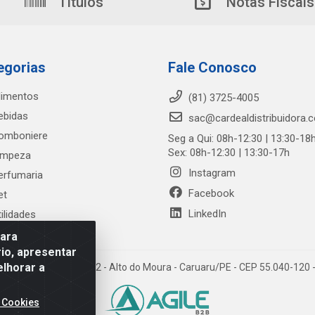
Títulos
Notas Fiscais
egorias
Fale Conosco
limentos
(81) 3725-4005
ebidas
sac@cardealdistribuidora.
omboniere
Seg a Qui: 08h-12:30 | 13:30-18
Sex: 08h-12:30 | 13:30-17h
impeza
Instagram
erfumaria
Facebook
et
LinkedIn
tilidades
para
io, apresentar
elhorar a
trada Alto do Moura, 582 - Alto do Moura - Caruaru/PE - CEP 55.040-12
 Cookies