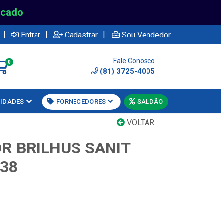
rcado
|
|
|
Entrar
Cadastrar
Sou Vendedor
Fale Conosco
0
(81) 3725-4005
LIDADES
FORNECEDORES
SALDÃO
VOLTAR
R BRILHUS SANIT
38