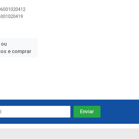
896001020412
96001020419
 ou
ços e comprar