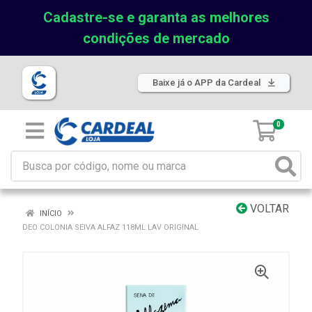
Cadastre-se e garanta as melhores
condições de mercado
Baixe já o APP da Cardeal
0
VOLTAR
INÍCIO
DEO COLONIA SEIVA ALFAZ 118ML LAV ORIGINAL