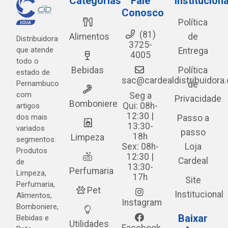
Categorias
Fale
Instituciona
Conosco
Política
(81)
Alimentos
de
Distribuidora
3725-
que atende
Entrega
4005
todo o
Bebidas
Política
estado de
sac@cardealdistribuidora
Pernambuco
de
com
Seg a
Privacidade
Bomboniere
Qui: 08h-
artigos
12:30 |
dos mais
Passo a
13:30-
variados
passo
18h
Limpeza
segmentos:
Sex: 08h-
Loja
Produtos
12:30 |
Cardeal
de
13:30-
Perfumaria
Limpeza,
17h
Site
Perfumaria,
Pet
Institucional
Alimentos,
Instagram
Bomboniere,
Baixar
Bebidas e
Utilidades