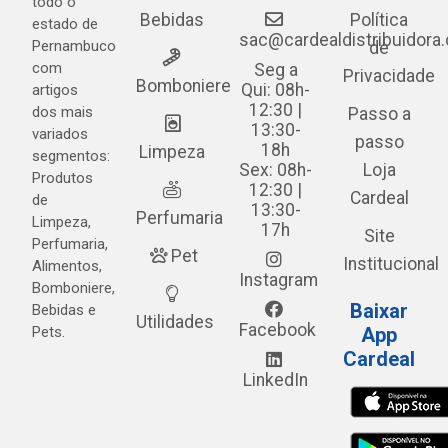
todo o
Bebidas
Política
estado de
sac@cardealdistribuidora
Pernambuco
de
com
Seg a
Privacidade
Bomboniere
Qui: 08h-
artigos
12:30 |
dos mais
Passo a
13:30-
variados
passo
18h
Limpeza
segmentos:
Sex: 08h-
Loja
Produtos
12:30 |
Cardeal
de
13:30-
Perfumaria
Limpeza,
17h
Site
Perfumaria,
Pet
Institucional
Alimentos,
Instagram
Bomboniere,
Baixar
Bebidas e
Utilidades
Facebook
Pets.
App
Cardeal
LinkedIn