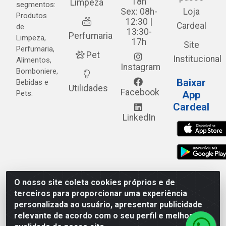
18h
Limpeza
segmentos:
Sex: 08h-
Loja
Produtos
12:30 |
Cardeal
de
13:30-
Perfumaria
Limpeza,
17h
Site
Perfumaria,
Pet
Institucional
Alimentos,
Instagram
Bomboniere,
Baixar
Bebidas e
Utilidades
Facebook
Pets.
App
Cardeal
LinkedIn
O nosso site coleta cookies próprios e de
Cardeal Distribuidora - Estrada Alto do Moura, 582 - Alto
terceiros para proporcionar uma experiência
do Moura - Caruaru/PE - CEP 55.040-120 - CNPJ
personalizada ao usuário, apresentar publicidade
05.253.499/0001-62
relevante de acordo com o seu perfil e melhorar a