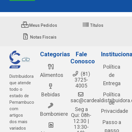
Meus Pedidos
Títulos
Notas Fiscais
Categorias
Fale
Instituciona
Conosco
Política
(81)
Alimentos
de
Distribuidora
3725-
que atende
Entrega
4005
todo o
Bebidas
Política
estado de
sac@cardealdistribuidora
Pernambuco
de
com
Seg a
Privacidade
Bomboniere
Qui: 08h-
artigos
12:30 |
dos mais
Passo a
13:30-
variados
passo