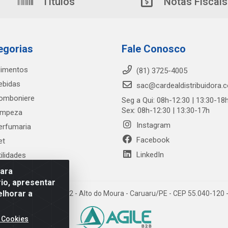
Títulos
Notas Fiscais
egorias
Fale Conosco
limentos
(81) 3725-4005
ebidas
sac@cardealdistribuidora.
omboniere
Seg a Qui: 08h-12:30 | 13:30-18
Sex: 08h-12:30 | 13:30-17h
impeza
Instagram
erfumaria
Facebook
et
LinkedIn
tilidades
para
io, apresentar
elhorar a
trada Alto do Moura, 582 - Alto do Moura - Caruaru/PE - CEP 55.040-12
 Cookies