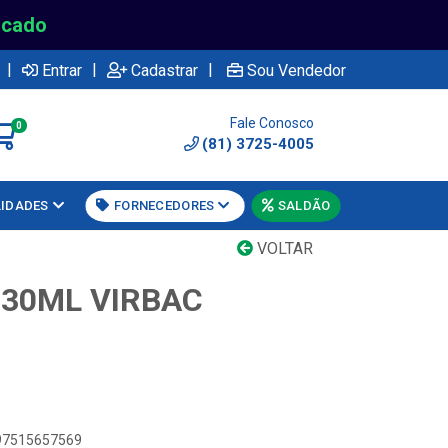
rcado
|
|
|
Entrar
Cadastrar
Sou Vendedor
Fale Conosco
0
(81) 3725-4005
LIDADES
FORNECEDORES
SALDÃO
VOLTAR
30ML VIRBAC
897515657569