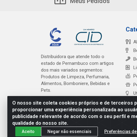
Meus Pedidos
Cat
A
B
Distribuidora que atende todo o
B
estado de Pernambuco com artigos
L
dos mais variados segmentos:
P
Produtos de Limpeza, Perfumaria,
Alimentos, Bomboniere, Bebidas e
P
Pets.
U
O nosso site coleta cookies próprios e de terceiros 
proporcionar uma experiência personalizada ao usuár
publicidade relevante de acordo com o seu perfil e m
Cardeal Distribuidora - Es
qualidade do nosso site.
Aceito
Negar não essenciais
Preferências de