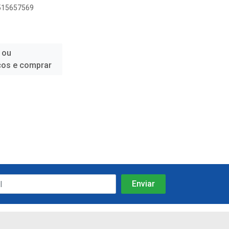
7515657569
 ou
ços e comprar