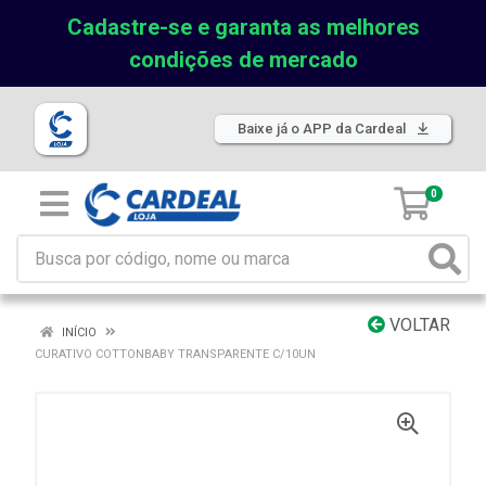
Cadastre-se e garanta as melhores
condições de mercado
Baixe já o APP da Cardeal
0
VOLTAR
INÍCIO
CURATIVO COTTONBABY TRANSPARENTE C/10UN