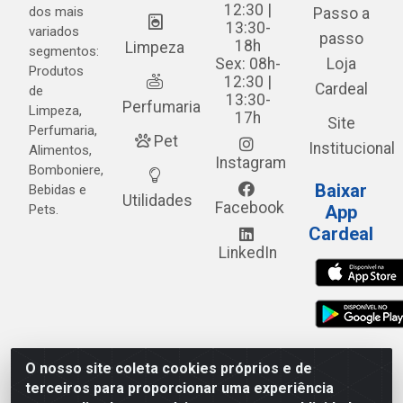
12:30 |
dos mais
Passo a
13:30-
variados
passo
18h
Limpeza
segmentos:
Sex: 08h-
Loja
Produtos
12:30 |
Cardeal
de
13:30-
Perfumaria
Limpeza,
17h
Site
Perfumaria,
Pet
Institucional
Alimentos,
Instagram
Bomboniere,
Baixar
Bebidas e
Utilidades
Facebook
Pets.
App
Cardeal
LinkedIn
O nosso site coleta cookies próprios e de
Cardeal Distribuidora - Estrada Alto do Moura, 582 - Alto
terceiros para proporcionar uma experiência
do Moura - Caruaru/PE - CEP 55.040-120 - CNPJ