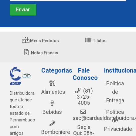
Meus Pedidos
Títulos
Notas Fiscais
Categorias
Fale
Instituciona
Conosco
Política
(81)
Alimentos
de
Distribuidora
3725-
que atende
Entrega
4005
todo o
Bebidas
Política
estado de
sac@cardealdistribuidora
Pernambuco
de
com
Seg a
Privacidade
Bomboniere
Qui: 08h-
artigos