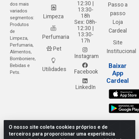
12:30 |
dos mais
Passo a
13:30-
variados
passo
18h
Limpeza
segmentos:
Sex: 08h-
Loja
Produtos
12:30 |
Cardeal
de
13:30-
Perfumaria
Limpeza,
17h
Site
Perfumaria,
Pet
Institucional
Alimentos,
Instagram
Bomboniere,
Baixar
Bebidas e
Utilidades
Facebook
Pets.
App
Cardeal
LinkedIn
O nosso site coleta cookies próprios e de
Cardeal Distribuidora - Estrada Alto do Moura, 582 - Alto
terceiros para proporcionar uma experiência
do Moura - Caruaru/PE - CEP 55.040-120 - CNPJ