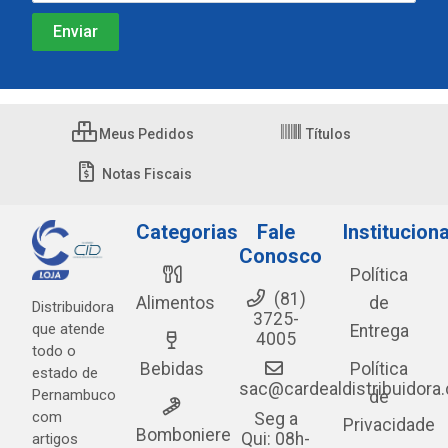
Meus Pedidos
Títulos
Notas Fiscais
Categorias
Fale
Instituciona
Conosco
Política
(81)
Alimentos
de
Distribuidora
3725-
que atende
Entrega
4005
todo o
Bebidas
Política
estado de
sac@cardealdistribuidora
Pernambuco
de
com
Seg a
Privacidade
Bomboniere
Qui: 08h-
artigos