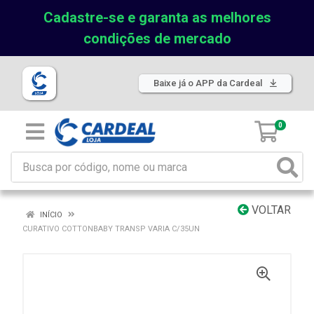
Cadastre-se e garanta as melhores
condições de mercado
Baixe já o APP da Cardeal
0
VOLTAR
INÍCIO
CURATIVO COTTONBABY TRANSP VARIA C/35UN