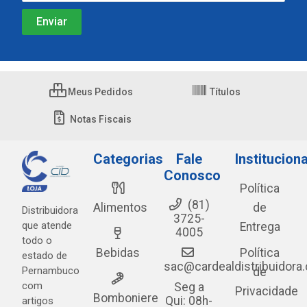
Meus Pedidos
Títulos
Notas Fiscais
Categorias
Fale
Instituciona
Conosco
Política
(81)
Alimentos
de
Distribuidora
3725-
que atende
Entrega
4005
todo o
Bebidas
Política
estado de
sac@cardealdistribuidora
Pernambuco
de
com
Seg a
Privacidade
Bomboniere
Qui: 08h-
artigos