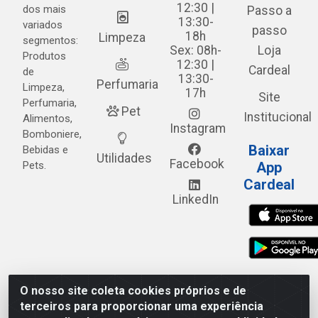
12:30 |
dos mais
Passo a
13:30-
variados
passo
18h
Limpeza
segmentos:
Sex: 08h-
Loja
Produtos
12:30 |
Cardeal
de
13:30-
Perfumaria
Limpeza,
17h
Site
Perfumaria,
Pet
Institucional
Alimentos,
Instagram
Bomboniere,
Baixar
Bebidas e
Utilidades
Facebook
Pets.
App
Cardeal
LinkedIn
O nosso site coleta cookies próprios e de
Cardeal Distribuidora - Estrada Alto do Moura, 582 - Alto
terceiros para proporcionar uma experiência
do Moura - Caruaru/PE - CEP 55.040-120 - CNPJ