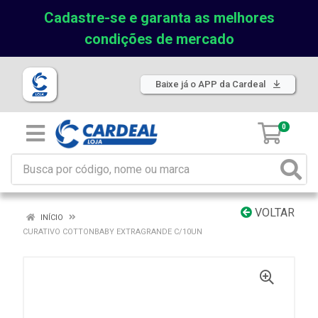
Cadastre-se e garanta as melhores
condições de mercado
Baixe já o APP da Cardeal
0
VOLTAR
INÍCIO
CURATIVO COTTONBABY EXTRAGRANDE C/10UN