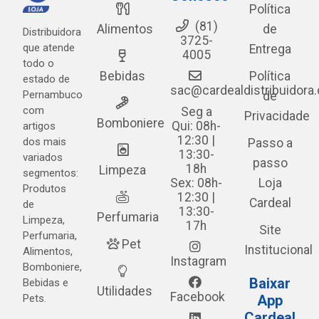
Política
(81)
Alimentos
de
Distribuidora
3725-
que atende
Entrega
4005
todo o
Bebidas
Política
estado de
sac@cardealdistribuidora
Pernambuco
de
com
Seg a
Privacidade
Bomboniere
Qui: 08h-
artigos
12:30 |
dos mais
Passo a
13:30-
variados
passo
18h
Limpeza
segmentos:
Sex: 08h-
Loja
Produtos
12:30 |
Cardeal
de
13:30-
Perfumaria
Limpeza,
17h
Site
Perfumaria,
Pet
Institucional
Alimentos,
Instagram
Bomboniere,
Baixar
Bebidas e
Utilidades
Facebook
Pets.
App
Cardeal