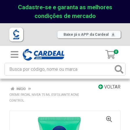
Cadastre-se e garanta as melhores
condições de mercado
Baixe já o APP da Cardeal
0
VOLTAR
INÍCIO
CREME FACIAL NIVEA 75 ML ESFOLIANTE ACNE
CONTROL