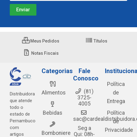
Meus Pedidos
Títulos
Notas Fiscais
Categorias
Fale
Instituciona
Conosco
Política
(81)
Alimentos
de
Distribuidora
3725-
que atende
Entrega
4005
todo o
Bebidas
Política
estado de
sac@cardealdistribuidora
Pernambuco
de
com
Seg a
Privacidade
Bomboniere
Qui: 08h-
artigos