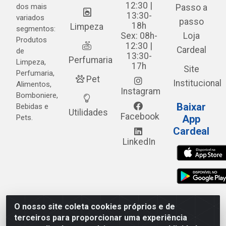
12:30 |
dos mais
Passo a
13:30-
variados
passo
18h
Limpeza
segmentos:
Sex: 08h-
Loja
Produtos
12:30 |
Cardeal
de
13:30-
Perfumaria
Limpeza,
17h
Site
Perfumaria,
Pet
Institucional
Alimentos,
Instagram
Bomboniere,
Baixar
Bebidas e
Utilidades
Facebook
Pets.
App
Cardeal
LinkedIn
O nosso site coleta cookies próprios e de
Cardeal Distribuidora - Estrada Alto do Moura, 582 - Alto
terceiros para proporcionar uma experiência
do Moura - Caruaru/PE - CEP 55.040-120 - CNPJ