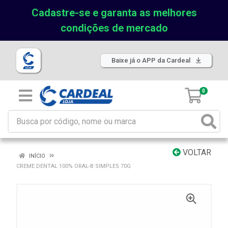
Cadastre-se e garanta as melhores
condições de mercado
Baixe já o APP da Cardeal
0
VOLTAR
INÍCIO
CREME DENTAL 100% ORAL-B SIMPLES 70G