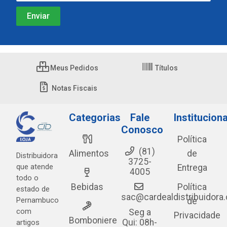
Meus Pedidos
Títulos
Notas Fiscais
Categorias
Fale
Instituciona
Conosco
Política
(81)
Alimentos
de
Distribuidora
3725-
que atende
Entrega
4005
todo o
Bebidas
Política
estado de
sac@cardealdistribuidora
Pernambuco
de
com
Seg a
Privacidade
Bomboniere
Qui: 08h-
artigos