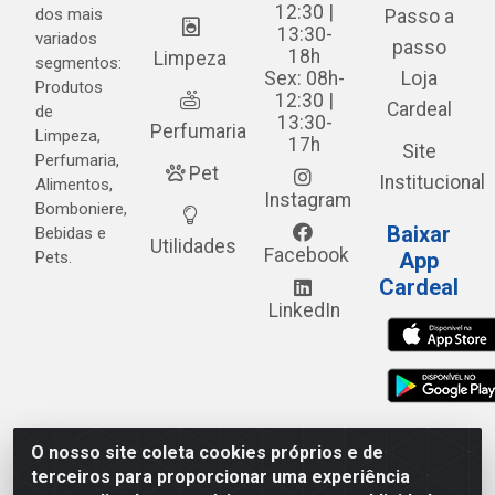
12:30 |
dos mais
Passo a
13:30-
variados
passo
18h
Limpeza
segmentos:
Sex: 08h-
Loja
Produtos
12:30 |
Cardeal
de
13:30-
Perfumaria
Limpeza,
17h
Site
Perfumaria,
Pet
Institucional
Alimentos,
Instagram
Bomboniere,
Baixar
Bebidas e
Utilidades
Facebook
Pets.
App
Cardeal
LinkedIn
O nosso site coleta cookies próprios e de
Cardeal Distribuidora - Estrada Alto do Moura, 582 - Alto
terceiros para proporcionar uma experiência
do Moura - Caruaru/PE - CEP 55.040-120 - CNPJ