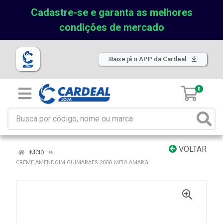
Cadastre-se e garanta as melhores
condições de mercado
Baixe já o APP da Cardeal
0
VOLTAR
INÍCIO
CREME AMENDOIM GUIMARAES 200G MEIO AMARG