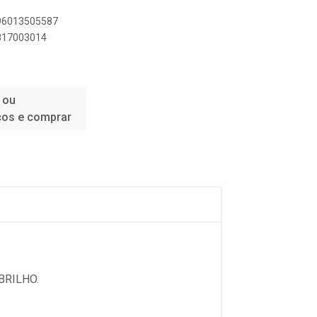
896013505587
6817003014
 ou
ços e comprar
BRILHO.