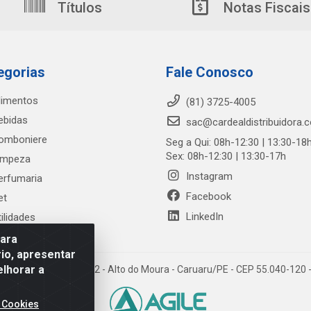
Títulos
Notas Fiscais
egorias
Fale Conosco
limentos
(81) 3725-4005
ebidas
sac@cardealdistribuidora.
omboniere
Seg a Qui: 08h-12:30 | 13:30-18
Sex: 08h-12:30 | 13:30-17h
impeza
Instagram
erfumaria
Facebook
et
LinkedIn
tilidades
para
io, apresentar
elhorar a
trada Alto do Moura, 582 - Alto do Moura - Caruaru/PE - CEP 55.040-12
 Cookies