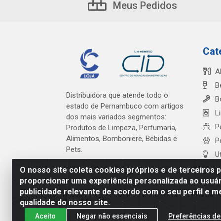
Meus Pedidos
Cat
A
B
Distribuidora que atende todo o
B
estado de Pernambuco com artigos
L
dos mais variados segmentos:
P
Produtos de Limpeza, Perfumaria,
Alimentos, Bomboniere, Bebidas e
P
Pets.
U
O nosso site coleta cookies próprios e de terceiros 
proporcionar uma experiência personalizada ao usuár
publicidade relevante de acordo com o seu perfil e m
Cardeal Distribuidora - Es
qualidade do nosso site.
Aceito
Negar não essenciais
Preferências de