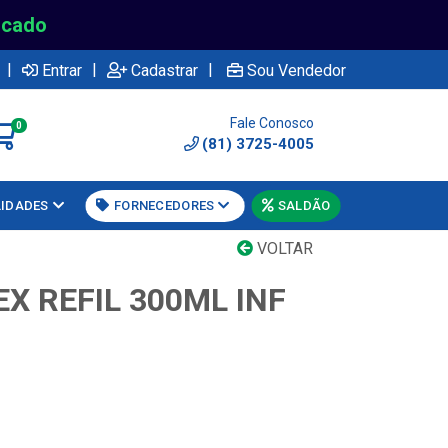
rcado
|
|
|
Entrar
Cadastrar
Sou Vendedor
Fale Conosco
0
(81) 3725-4005
LIDADES
FORNECEDORES
SALDÃO
VOLTAR
X REFIL 300ML INF