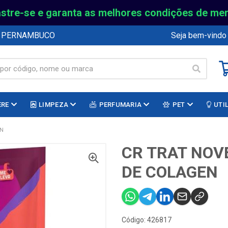
stre-se e garanta as melhores condições de me
E PERNAMBUCO
Seja bem-vindo
ERE
LIMPEZA
PERFUMARIA
PET
UTI
EN
CR TRAT NOVE
DE COLAGEN
Código: 426817