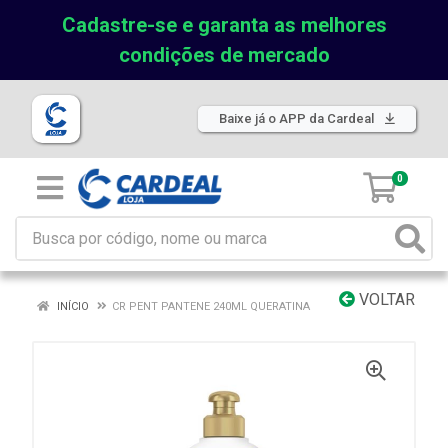
Cadastre-se e garanta as melhores
condições de mercado
Baixe já o APP da Cardeal
0
VOLTAR
INÍCIO
CR PENT PANTENE 240ML QUERATINA