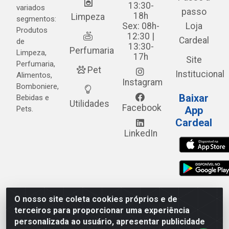
13:30-
variados
passo
18h
Limpeza
segmentos:
Sex: 08h-
Loja
Produtos
12:30 |
Cardeal
de
13:30-
Perfumaria
Limpeza,
17h
Site
Perfumaria,
Pet
Institucional
Alimentos,
Instagram
Bomboniere,
Baixar
Bebidas e
Utilidades
Facebook
Pets.
App
Cardeal
LinkedIn
O nosso site coleta cookies próprios e de
Cardeal Distribuidora - Estrada Alto do Moura, 582 - Alto
terceiros para proporcionar uma experiência
do Moura - Caruaru/PE - CEP 55.040-120 - CNPJ
personalizada ao usuário, apresentar publicidade
05.253.499/0001-62