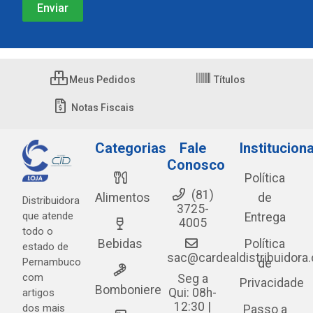
Meus Pedidos
Títulos
Notas Fiscais
Categorias
Fale
Instituciona
Conosco
Política
(81)
Alimentos
de
Distribuidora
3725-
que atende
Entrega
4005
todo o
Bebidas
Política
estado de
sac@cardealdistribuidora
Pernambuco
de
com
Seg a
Privacidade
Bomboniere
Qui: 08h-
artigos
12:30 |
dos mais
Passo a