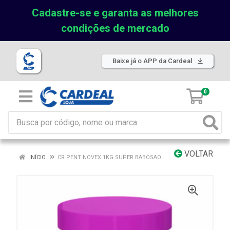
Cadastre-se e garanta as melhores
condições de mercado
Baixe já o APP da Cardeal
0
VOLTAR
INÍCIO
CR PENT NOVEX 1KG SUPER BABOSAO