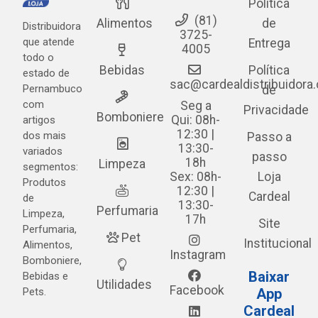
Política
(81)
Alimentos
de
Distribuidora
3725-
que atende
Entrega
4005
todo o
Bebidas
Política
estado de
sac@cardealdistribuidora
Pernambuco
de
com
Seg a
Privacidade
Bomboniere
Qui: 08h-
artigos
12:30 |
dos mais
Passo a
13:30-
variados
passo
18h
Limpeza
segmentos:
Sex: 08h-
Loja
Produtos
12:30 |
Cardeal
de
13:30-
Perfumaria
Limpeza,
17h
Site
Perfumaria,
Pet
Institucional
Alimentos,
Instagram
Bomboniere,
Baixar
Bebidas e
Utilidades
Facebook
Pets.
App
Cardeal