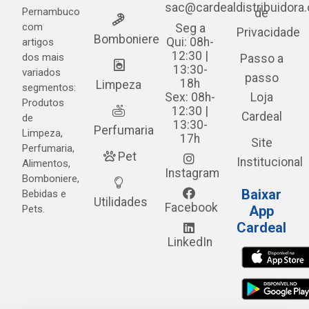
sac@cardealdistribuidora
Pernambuco
de
com
Seg a
Privacidade
Bomboniere
Qui: 08h-
artigos
12:30 |
dos mais
Passo a
13:30-
variados
passo
18h
Limpeza
segmentos:
Sex: 08h-
Loja
Produtos
12:30 |
Cardeal
de
13:30-
Perfumaria
Limpeza,
17h
Site
Perfumaria,
Pet
Institucional
Alimentos,
Instagram
Bomboniere,
Baixar
Bebidas e
Utilidades
Facebook
Pets.
App
Cardeal
LinkedIn