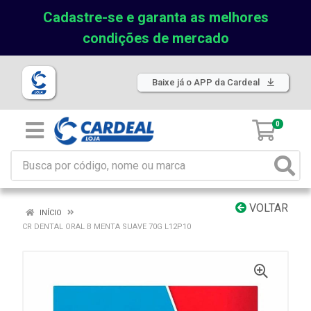
Cadastre-se e garanta as melhores
condições de mercado
Baixe já o APP da Cardeal
0
VOLTAR
INÍCIO
CR DENTAL ORAL B MENTA SUAVE 70G L12P10