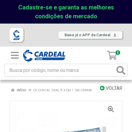
Cadastre-se e garanta as melhores
condições de mercado
Baixe já o APP da Cardeal
0
VOLTAR
INÍCIO
CR DENTAL ORAL B 4 EM 1 180 GRAMA