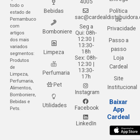
4005
todo o
Bebidas
Política
estado de
sac@cardealdistribuidora
Pernambuco
de
com
Seg a
Privacidade
Bomboniere
Qui: 08h-
artigos
12:30 |
dos mais
Passo a
13:30-
variados
passo
18h
Limpeza
segmentos:
Sex: 08h-
Loja
Produtos
12:30 |
Cardeal
de
13:30-
Perfumaria
Limpeza,
17h
Site
Perfumaria,
Pet
Institucional
Alimentos,
Instagram
Bomboniere,
Baixar
Bebidas e
Utilidades
Facebook
Pets.
App
Cardeal
LinkedIn