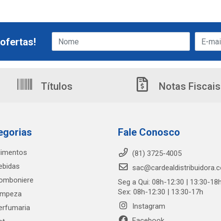
ofertas!
Títulos
Notas Fiscais
egorias
Fale Conosco
limentos
(81) 3725-4005
ebidas
sac@cardealdistribuidora.
omboniere
Seg a Qui: 08h-12:30 | 13:30-18
Sex: 08h-12:30 | 13:30-17h
impeza
Instagram
erfumaria
Facebook