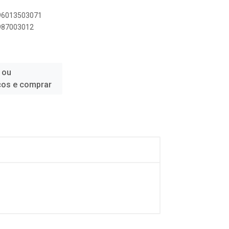
896013503071
6987003012
 ou
ços e comprar