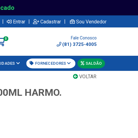
rcado
|
|
|
Entrar
Cadastrar
Sou Vendedor
Fale Conosco
0
(81) 3725-4005
LIDADES
FORNECEDORES
SALDÃO
VOLTAR
00ML HARMO.