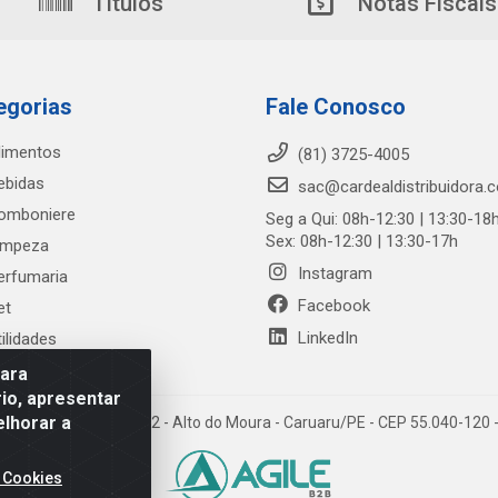
Títulos
Notas Fiscais
egorias
Fale Conosco
limentos
(81) 3725-4005
ebidas
sac@cardealdistribuidora.
omboniere
Seg a Qui: 08h-12:30 | 13:30-18
Sex: 08h-12:30 | 13:30-17h
impeza
Instagram
erfumaria
Facebook
et
LinkedIn
tilidades
para
io, apresentar
elhorar a
trada Alto do Moura, 582 - Alto do Moura - Caruaru/PE - CEP 55.040-12
 Cookies