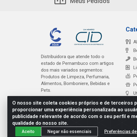
Meus Pedidos
Cat
A
B
Distribuidora que atende todo o
B
estado de Pernambuco com artigos
L
dos mais variados segmentos:
P
Produtos de Limpeza, Perfumaria,
Alimentos, Bomboniere, Bebidas e
P
Pets.
U
O nosso site coleta cookies próprios e de terceiros 
proporcionar uma experiência personalizada ao usuár
publicidade relevante de acordo com o seu perfil e m
Cardeal Distribuidora - Es
qualidade do nosso site.
Aceito
Negar não essenciais
Preferências de