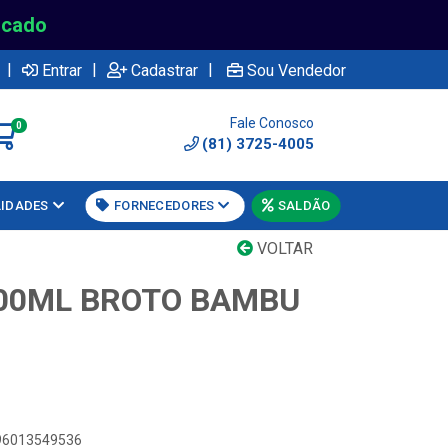
rcado
|
|
|
Entrar
Cadastrar
Sou Vendedor
Fale Conosco
0
(81) 3725-4005
LIDADES
FORNECEDORES
SALDÃO
VOLTAR
00ML BROTO BAMBU
896013549536