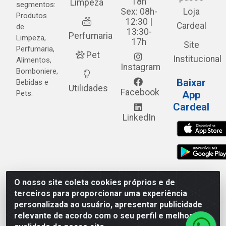
18h
Limpeza
segmentos:
Sex: 08h-
Loja
Produtos
12:30 |
Cardeal
de
13:30-
Perfumaria
Limpeza,
17h
Site
Perfumaria,
Pet
Institucional
Alimentos,
Instagram
Bomboniere,
Baixar
Bebidas e
Utilidades
Facebook
Pets.
App
Cardeal
LinkedIn
O nosso site coleta cookies próprios e de
Cardeal Distribuidora - Estrada Alto do Moura, 582 - Alto
terceiros para proporcionar uma experiência
do Moura - Caruaru/PE - CEP 55.040-120 - CNPJ
personalizada ao usuário, apresentar publicidade
05.253.499/0001-62
relevante de acordo com o seu perfil e melhorar a