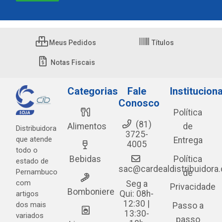
Meus Pedidos
Títulos
Notas Fiscais
Categorias
Fale
Instituciona
Conosco
Política
(81)
Alimentos
de
Distribuidora
3725-
que atende
Entrega
4005
todo o
Bebidas
Política
estado de
sac@cardealdistribuidora
Pernambuco
de
com
Seg a
Privacidade
Bomboniere
Qui: 08h-
artigos
12:30 |
dos mais
Passo a
13:30-
variados
passo