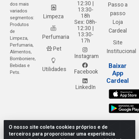
12:30 |
dos mais
Passo a
13:30-
variados
passo
18h
Limpeza
segmentos:
Sex: 08h-
Loja
Produtos
12:30 |
Cardeal
de
13:30-
Perfumaria
Limpeza,
17h
Site
Perfumaria,
Pet
Institucional
Alimentos,
Instagram
Bomboniere,
Baixar
Bebidas e
Utilidades
Facebook
Pets.
App
Cardeal
LinkedIn
O nosso site coleta cookies próprios e de
Cardeal Distribuidora - Estrada Alto do Moura, 582 - Alto
terceiros para proporcionar uma experiência
do Moura - Caruaru/PE - CEP 55.040-120 - CNPJ