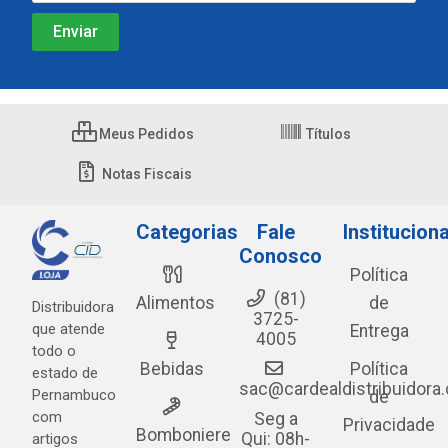
Meus Pedidos
Títulos
Notas Fiscais
Categorias
Fale
Instituciona
Conosco
Política
(81)
Alimentos
de
Distribuidora
3725-
que atende
Entrega
4005
todo o
Bebidas
Política
estado de
sac@cardealdistribuidora
Pernambuco
de
com
Seg a
Privacidade
Bomboniere
Qui: 08h-
artigos