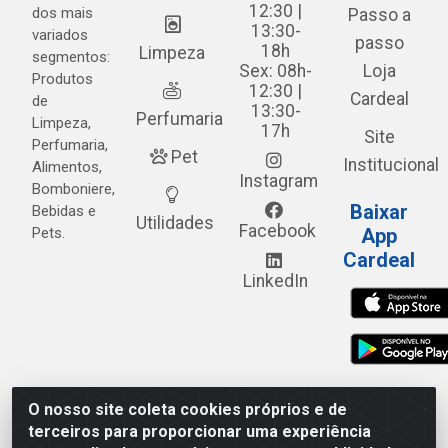
12:30 |
dos mais
Passo a
13:30-
variados
passo
18h
Limpeza
segmentos:
Sex: 08h-
Loja
Produtos
12:30 |
Cardeal
de
13:30-
Perfumaria
Limpeza,
17h
Site
Perfumaria,
Pet
Institucional
Alimentos,
Instagram
Bomboniere,
Baixar
Bebidas e
Utilidades
Facebook
Pets.
App
Cardeal
LinkedIn
O nosso site coleta cookies próprios e de
Cardeal Distribuidora - Estrada Alto do Moura, 582 - Alto
terceiros para proporcionar uma experiência
do Moura - Caruaru/PE - CEP 55.040-120 - CNPJ