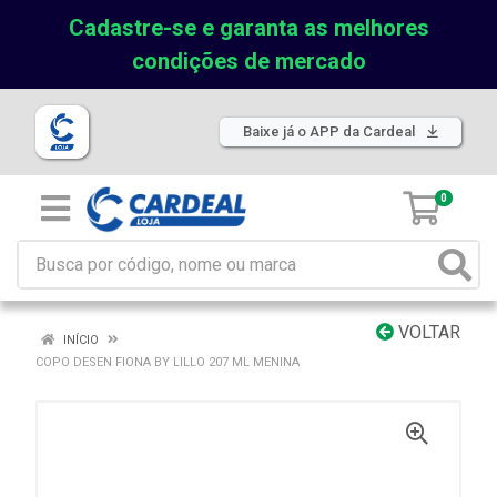
Cadastre-se e garanta as melhores
condições de mercado
Baixe já o APP da Cardeal
0
VOLTAR
INÍCIO
COPO DESEN FIONA BY LILLO 207 ML MENINA