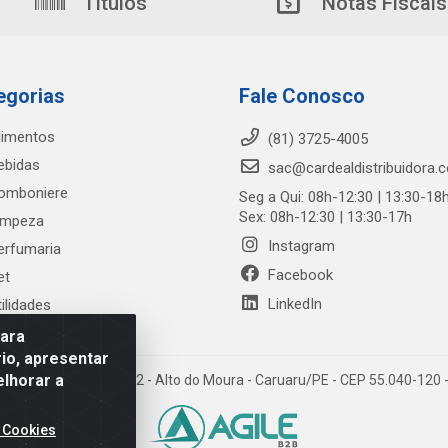
Títulos
Notas Fiscais
egorias
Fale Conosco
limentos
(81) 3725-4005
ebidas
sac@cardealdistribuidora.
omboniere
Seg a Qui: 08h-12:30 | 13:30-18
Sex: 08h-12:30 | 13:30-17h
impeza
Instagram
erfumaria
Facebook
et
LinkedIn
tilidades
para
io, apresentar
elhorar a
trada Alto do Moura, 582 - Alto do Moura - Caruaru/PE - CEP 55.040-12
 Cookies