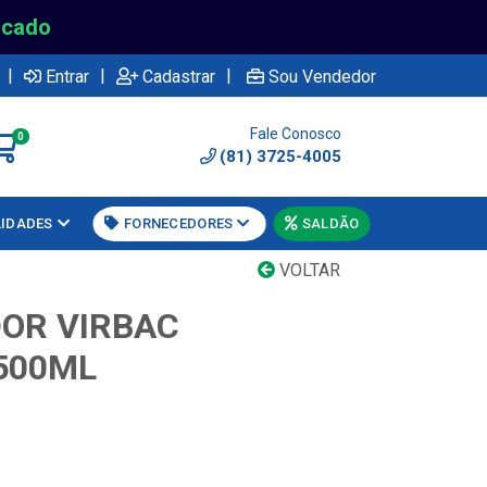
rcado
|
|
|
Entrar
Cadastrar
Sou Vendedor
Fale Conosco
0
(81) 3725-4005
LIDADES
FORNECEDORES
SALDÃO
VOLTAR
OR VIRBAC
500ML