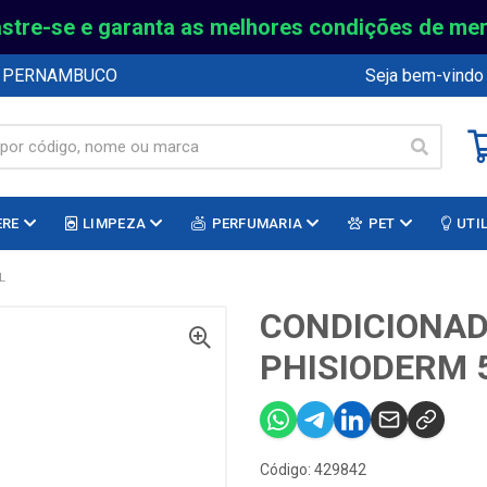
stre-se e garanta as melhores condições de me
E PERNAMBUCO
Seja bem-vindo
ERE
LIMPEZA
PERFUMARIA
PET
UTI
L
CONDICIONAD
PHISIODERM 
Código: 429842