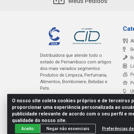
Meus Pedidos
Cat
A
B
Distribuidora que atende todo o
B
estado de Pernambuco com artigos
L
dos mais variados segmentos:
P
Produtos de Limpeza, Perfumaria,
Alimentos, Bomboniere, Bebidas e
P
Pets.
U
O nosso site coleta cookies próprios e de terceiros 
proporcionar uma experiência personalizada ao usuár
publicidade relevante de acordo com o seu perfil e m
Cardeal Distribuidora - Es
qualidade do nosso site.
Aceito
Negar não essenciais
Preferências de