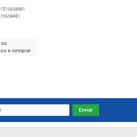
897515658481
7515658481
 ou
ços e comprar