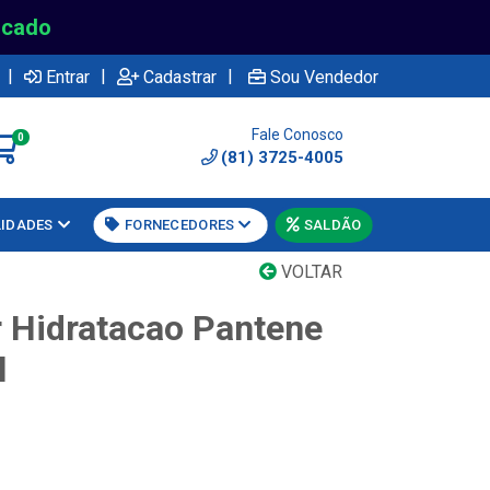
rcado
|
|
|
Entrar
Cadastrar
Sou Vendedor
Fale Conosco
0
(81) 3725-4005
LIDADES
FORNECEDORES
SALDÃO
VOLTAR
 Hidratacao Pantene
l