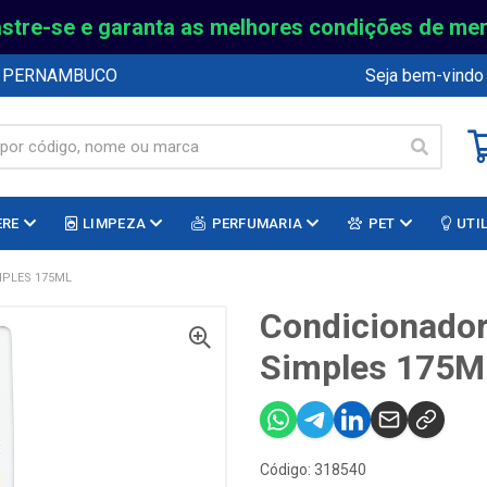
stre-se e garanta as melhores condições de me
E PERNAMBUCO
Seja bem-vindo
ERE
LIMPEZA
PERFUMARIA
PET
UTI
MPLES 175ML
Condicionador
Simples 175M
Código: 318540