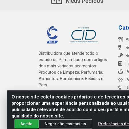
Meus Pedidos
Cat
A
B
Distribuidora que atende todo o
B
estado de Pernambuco com artigos
L
dos mais variados segmentos:
P
Produtos de Limpeza, Perfumaria,
Alimentos, Bomboniere, Bebidas e
P
Pets.
U
O nosso site coleta cookies próprios e de terceiros 
proporcionar uma experiência personalizada ao usuár
publicidade relevante de acordo com o seu perfil e m
Cardeal Distribuidora - Es
qualidade do nosso site.
Aceito
Negar não essenciais
Preferências de