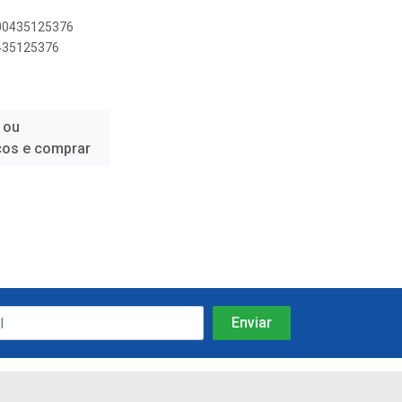
500435125376
0435125376
 ou
ços e comprar