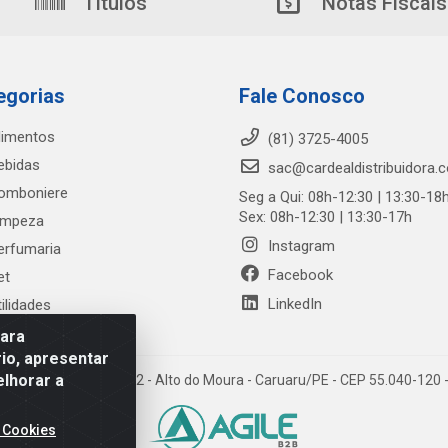
Títulos
Notas Fiscais
egorias
Fale Conosco
limentos
(81) 3725-4005
ebidas
sac@cardealdistribuidora.
omboniere
Seg a Qui: 08h-12:30 | 13:30-18
Sex: 08h-12:30 | 13:30-17h
impeza
Instagram
erfumaria
Facebook
et
LinkedIn
tilidades
para
io, apresentar
elhorar a
trada Alto do Moura, 582 - Alto do Moura - Caruaru/PE - CEP 55.040-12
 Cookies