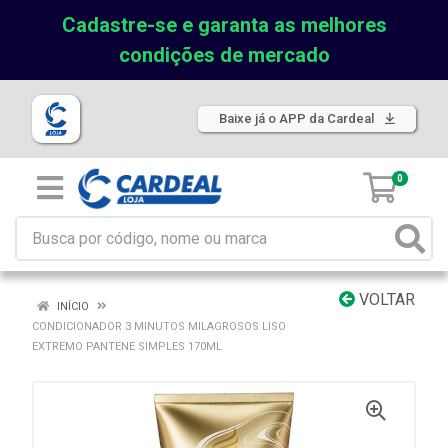
Cadastre-se e garanta as melhores
condições de mercado
Baixe já o APP da Cardeal
0
VOLTAR
INÍCIO
CONDICIONADOR 3 MINUTOS MILAGROSOS LISO
EXTREMO PANTENE SIMPLES 170ML