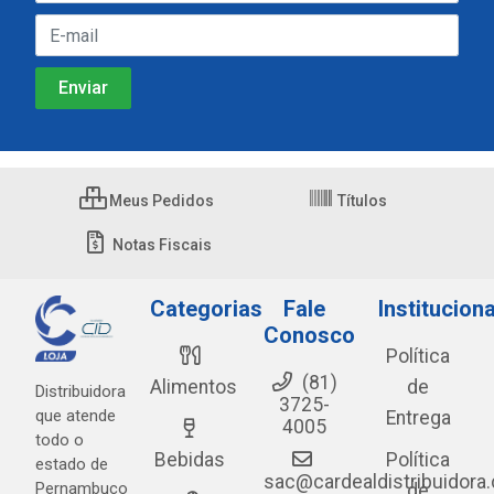
Meus Pedidos
Títulos
Notas Fiscais
Categorias
Fale
Instituciona
Conosco
Política
(81)
Alimentos
de
Distribuidora
3725-
que atende
Entrega
4005
todo o
Bebidas
Política
estado de
sac@cardealdistribuidora
Pernambuco
de