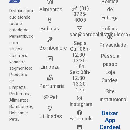
Política
(81)
Alimentos
de
Distribuidora
3725-
que atende
Entrega
4005
todo o
Bebidas
Política
estado de
sac@cardealdistribuidora
Pernambuco
de
com
Seg a
Privacidade
Bomboniere
Qui: 08h-
artigos
12:30 |
dos mais
Passo a
13:30-
variados
passo
18h
Limpeza
segmentos:
Sex: 08h-
Loja
Produtos
12:30 |
Cardeal
de
13:30-
Perfumaria
Limpeza,
17h
Site
Perfumaria,
Pet
Institucional
Alimentos,
Instagram
Bomboniere,
Baixar
Bebidas e
Utilidades
Facebook
Pets.
App
Cardeal