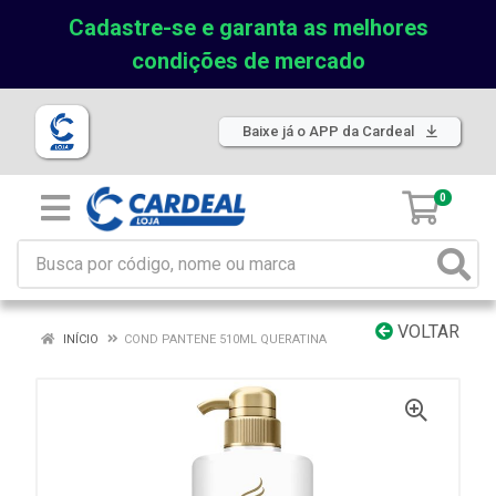
Cadastre-se e garanta as melhores
condições de mercado
Baixe já o APP da Cardeal
0
VOLTAR
INÍCIO
COND PANTENE 510ML QUERATINA