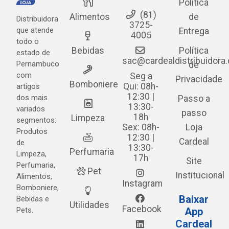
Política
(81)
Alimentos
de
Distribuidora
3725-
que atende
Entrega
4005
todo o
Bebidas
Política
estado de
sac@cardealdistribuidora
Pernambuco
de
com
Seg a
Privacidade
Bomboniere
Qui: 08h-
artigos
12:30 |
dos mais
Passo a
13:30-
variados
passo
18h
Limpeza
segmentos:
Sex: 08h-
Loja
Produtos
12:30 |
Cardeal
de
13:30-
Perfumaria
Limpeza,
17h
Site
Perfumaria,
Pet
Institucional
Alimentos,
Instagram
Bomboniere,
Baixar
Bebidas e
Utilidades
Facebook
Pets.
App
Cardeal