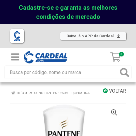
Cadastre-se e garanta as melhores
condições de mercado
Baixe já o APP da Cardeal
0
VOLTAR
INÍCIO
COND PANTENE 250ML QUERATINA