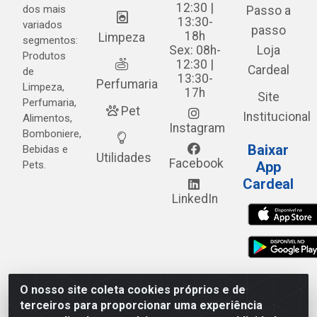
12:30 |
dos mais
Passo a
13:30-
variados
passo
18h
Limpeza
segmentos:
Sex: 08h-
Loja
Produtos
12:30 |
Cardeal
de
13:30-
Perfumaria
Limpeza,
17h
Site
Perfumaria,
Pet
Institucional
Alimentos,
Instagram
Bomboniere,
Baixar
Bebidas e
Utilidades
Facebook
Pets.
App
Cardeal
LinkedIn
O nosso site coleta cookies próprios e de
Cardeal Distribuidora - Estrada Alto do Moura, 582 - Alto
terceiros para proporcionar uma experiência
do Moura - Caruaru/PE - CEP 55.040-120 - CNPJ