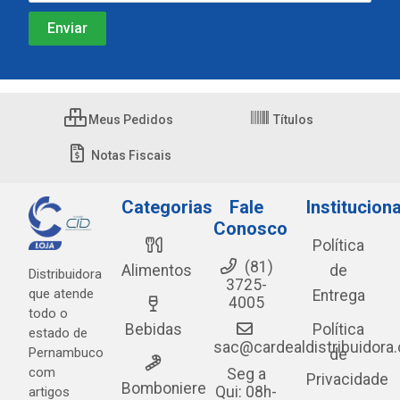
Meus Pedidos
Títulos
Notas Fiscais
Categorias
Fale
Instituciona
Conosco
Política
(81)
Alimentos
de
Distribuidora
3725-
que atende
Entrega
4005
todo o
Bebidas
Política
estado de
sac@cardealdistribuidora
Pernambuco
de
com
Seg a
Privacidade
Bomboniere
Qui: 08h-
artigos