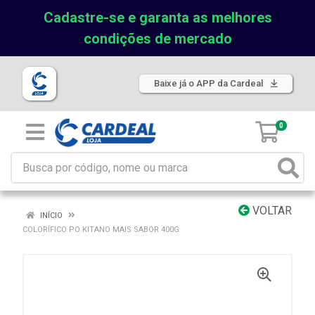
Cadastre-se e garanta as melhores
condições de mercado
Baixe já o APP da Cardeal
0
VOLTAR
INÍCIO
COLORÍFICO PO KITANO MAIS SABOR 400G