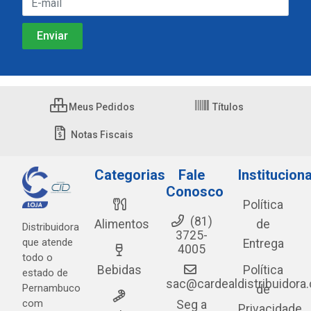
Meus Pedidos
Títulos
Notas Fiscais
Categorias
Fale
Instituciona
Conosco
Política
(81)
Alimentos
de
Distribuidora
3725-
que atende
Entrega
4005
todo o
Bebidas
Política
estado de
sac@cardealdistribuidora
Pernambuco
de
com
Seg a
Privacidade