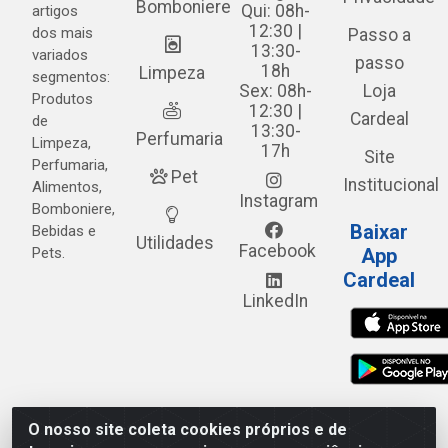
Bomboniere
Qui: 08h-
artigos
12:30 |
dos mais
Passo a
13:30-
variados
passo
18h
Limpeza
segmentos:
Sex: 08h-
Loja
Produtos
12:30 |
Cardeal
de
13:30-
Perfumaria
Limpeza,
17h
Site
Perfumaria,
Pet
Institucional
Alimentos,
Instagram
Bomboniere,
Baixar
Bebidas e
Utilidades
Facebook
Pets.
App
Cardeal
LinkedIn
O nosso site coleta cookies próprios e de
Cardeal Distribuidora - Estrada Alto do Moura, 582 - Alto