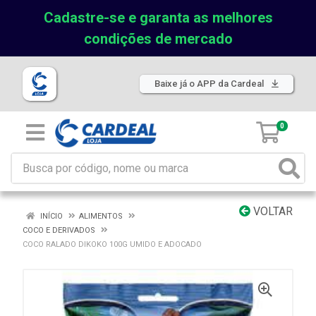
Cadastre-se e garanta as melhores
condições de mercado
Baixe já o APP da Cardeal
0
VOLTAR
INÍCIO
ALIMENTOS
COCO E DERIVADOS
COCO RALADO DIKOKO 100G UMIDO E ADOCADO