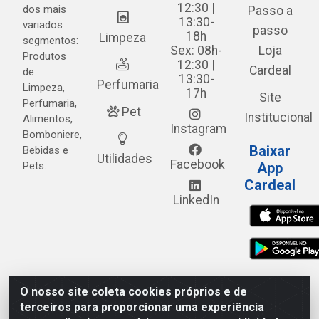
12:30 |
dos mais
Passo a
13:30-
variados
passo
18h
Limpeza
segmentos:
Sex: 08h-
Loja
Produtos
12:30 |
Cardeal
de
13:30-
Perfumaria
Limpeza,
17h
Site
Perfumaria,
Pet
Institucional
Alimentos,
Instagram
Bomboniere,
Baixar
Bebidas e
Utilidades
Facebook
Pets.
App
Cardeal
LinkedIn
O nosso site coleta cookies próprios e de
Cardeal Distribuidora - Estrada Alto do Moura, 582 - Alto
terceiros para proporcionar uma experiência
do Moura - Caruaru/PE - CEP 55.040-120 - CNPJ