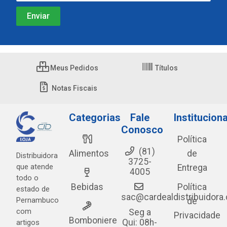
Meus Pedidos
Títulos
Notas Fiscais
Categorias
Fale
Instituciona
Conosco
Política
(81)
Alimentos
de
Distribuidora
3725-
que atende
Entrega
4005
todo o
Bebidas
Política
estado de
sac@cardealdistribuidora
Pernambuco
de
com
Seg a
Privacidade
Bomboniere
Qui: 08h-
artigos