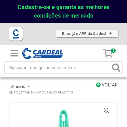
Cadastre-se e garanta as melhores
condições de mercado
Baixe já o APP da Cardeal
0
VOLTAR
INÍCIO
CLIPA BETTANIN NOVICA P\LIXO PLAST145