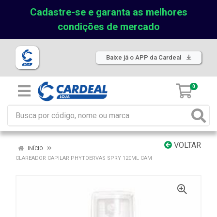
Cadastre-se e garanta as melhores
condições de mercado
Baixe já o APP da Cardeal
0
VOLTAR
INÍCIO
CLAREADOR CAPILAR PHYTOERVAS SPRY 120ML CAM