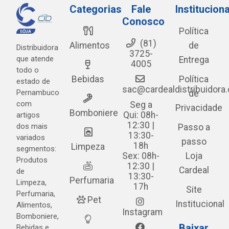
Categorias
Fale
Instituciona
Conosco
Política
(81)
Alimentos
de
Distribuidora
3725-
que atende
Entrega
4005
todo o
Bebidas
Política
estado de
sac@cardealdistribuidora
Pernambuco
de
com
Seg a
Privacidade
Bomboniere
Qui: 08h-
artigos
12:30 |
dos mais
Passo a
13:30-
variados
passo
18h
Limpeza
segmentos:
Sex: 08h-
Loja
Produtos
12:30 |
Cardeal
de
13:30-
Perfumaria
Limpeza,
17h
Site
Perfumaria,
Pet
Institucional
Alimentos,
Instagram
Bomboniere,
Baixar
Bebidas e