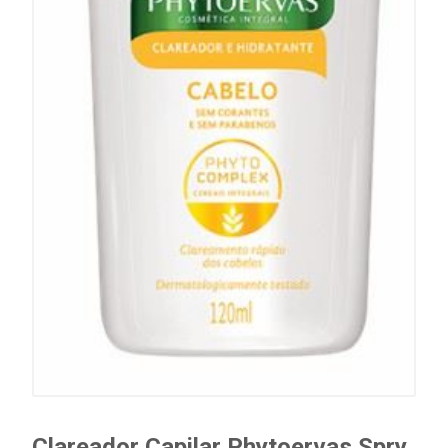
Clareador Capilar Phytoervas Spry