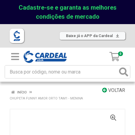
Cadastre-se e garanta as melhores
condições de mercado
Baixe já o APP da Cardeal
0
VOLTAR
INÍCIO
CHUPETA FUNNY AMOR ORTO TAM1 - MENINA