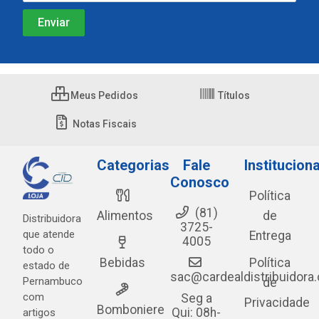
Meus Pedidos
Títulos
Notas Fiscais
Categorias
Fale
Instituciona
Conosco
Política
(81)
Alimentos
de
Distribuidora
3725-
que atende
Entrega
4005
todo o
Bebidas
Política
estado de
sac@cardealdistribuidora
Pernambuco
de
com
Seg a
Privacidade
Bomboniere
Qui: 08h-
artigos