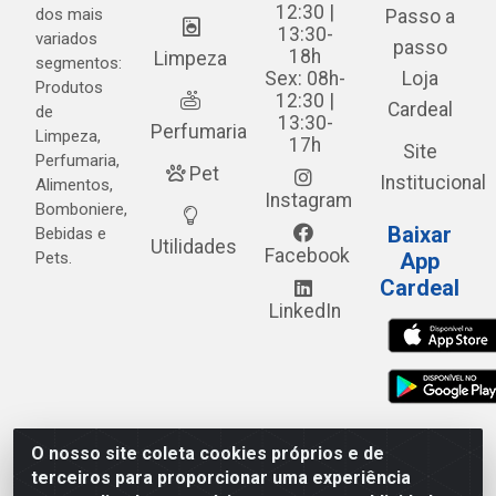
12:30 |
dos mais
Passo a
13:30-
variados
passo
18h
Limpeza
segmentos:
Sex: 08h-
Loja
Produtos
12:30 |
Cardeal
de
13:30-
Perfumaria
Limpeza,
17h
Site
Perfumaria,
Pet
Institucional
Alimentos,
Instagram
Bomboniere,
Baixar
Bebidas e
Utilidades
Facebook
Pets.
App
Cardeal
LinkedIn
O nosso site coleta cookies próprios e de
Cardeal Distribuidora - Estrada Alto do Moura, 582 - Alto
terceiros para proporcionar uma experiência
do Moura - Caruaru/PE - CEP 55.040-120 - CNPJ