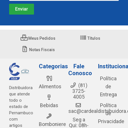
Meus Pedidos
Títulos
Notas Fiscais
Categorias
Fale
Instituciona
Conosco
Política
(81)
Alimentos
de
Distribuidora
3725-
que atende
Entrega
4005
todo o
Bebidas
Política
estado de
sac@cardealdistribuidora
Pernambuco
de
com
Seg a
Privacidade
Bomboniere
Qui: 08h-
artigos