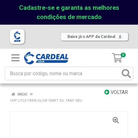
Cadastre-se e garanta as melhores
condições de mercado
Baixe já o APP da Cardeal
0
VOLTAR
INÍCIO
CHP LITLE FRIEN GLOW SIMET SIL TAM1 NEU