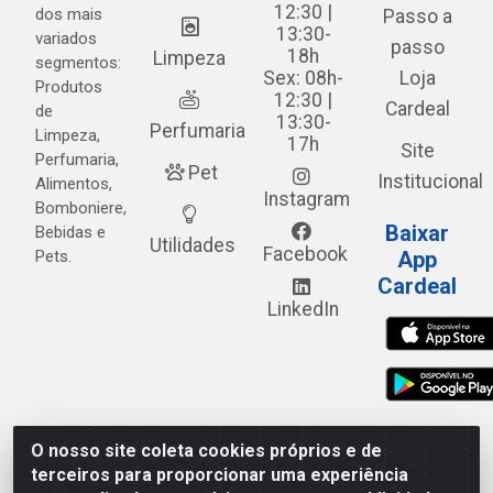
12:30 |
dos mais
Passo a
13:30-
variados
passo
18h
Limpeza
segmentos:
Sex: 08h-
Loja
Produtos
12:30 |
Cardeal
de
13:30-
Perfumaria
Limpeza,
17h
Site
Perfumaria,
Pet
Institucional
Alimentos,
Instagram
Bomboniere,
Baixar
Bebidas e
Utilidades
Facebook
Pets.
App
Cardeal
LinkedIn
O nosso site coleta cookies próprios e de
Cardeal Distribuidora - Estrada Alto do Moura, 582 - Alto
terceiros para proporcionar uma experiência
do Moura - Caruaru/PE - CEP 55.040-120 - CNPJ