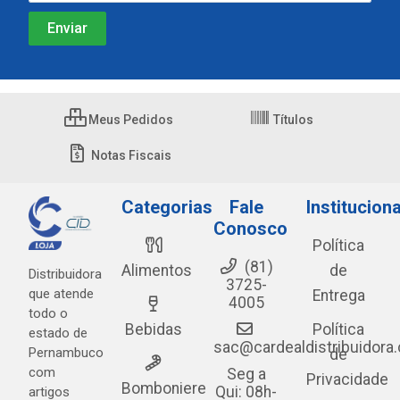
Meus Pedidos
Títulos
Notas Fiscais
Categorias
Fale
Instituciona
Conosco
Política
(81)
Alimentos
de
Distribuidora
3725-
que atende
Entrega
4005
todo o
Bebidas
Política
estado de
sac@cardealdistribuidora
Pernambuco
de
com
Seg a
Privacidade
Bomboniere
Qui: 08h-
artigos