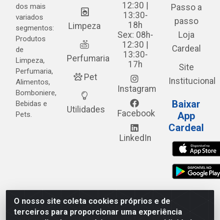
12:30 |
dos mais
Passo a
13:30-
variados
passo
18h
Limpeza
segmentos:
Sex: 08h-
Loja
Produtos
12:30 |
Cardeal
de
13:30-
Perfumaria
Limpeza,
17h
Site
Perfumaria,
Pet
Institucional
Alimentos,
Instagram
Bomboniere,
Baixar
Bebidas e
Utilidades
Facebook
Pets.
App
Cardeal
LinkedIn
O nosso site coleta cookies próprios e de
Cardeal Distribuidora - Estrada Alto do Moura, 582 - Alto
terceiros para proporcionar uma experiência
do Moura - Caruaru/PE - CEP 55.040-120 - CNPJ