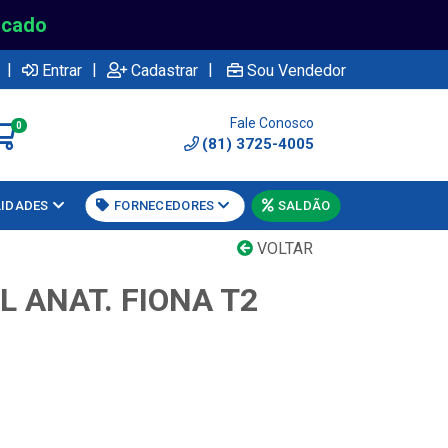
rcado
|
|
|
Entrar
Cadastrar
Sou Vendedor
Fale Conosco
0
(81) 3725-4005
LIDADES
FORNECEDORES
SALDÃO
VOLTAR
L ANAT. FIONA T2