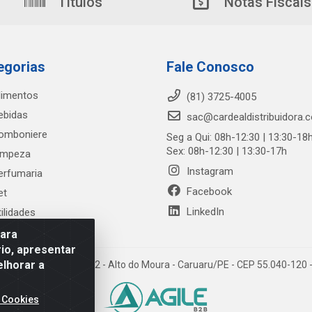
Títulos
Notas Fiscais
egorias
Fale Conosco
limentos
(81) 3725-4005
ebidas
sac@cardealdistribuidora.
omboniere
Seg a Qui: 08h-12:30 | 13:30-18
Sex: 08h-12:30 | 13:30-17h
impeza
Instagram
erfumaria
Facebook
et
LinkedIn
tilidades
para
io, apresentar
elhorar a
trada Alto do Moura, 582 - Alto do Moura - Caruaru/PE - CEP 55.040-12
 Cookies