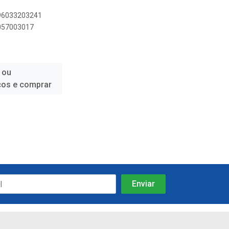
896033203241
0057003017
 ou
ços e comprar