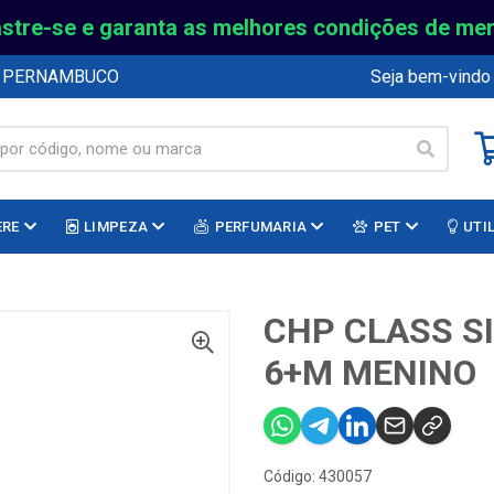
stre-se e garanta as melhores condições de me
E PERNAMBUCO
Seja bem-vindo
ERE
LIMPEZA
PERFUMARIA
PET
UTI
O
CHP CLASS SI
6+M MENINO
Código: 430057