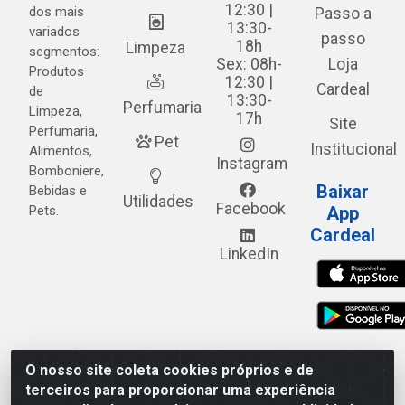
12:30 |
dos mais
Passo a
13:30-
variados
passo
18h
Limpeza
segmentos:
Sex: 08h-
Loja
Produtos
12:30 |
Cardeal
de
13:30-
Perfumaria
Limpeza,
17h
Site
Perfumaria,
Pet
Institucional
Alimentos,
Instagram
Bomboniere,
Baixar
Bebidas e
Utilidades
Facebook
Pets.
App
Cardeal
LinkedIn
O nosso site coleta cookies próprios e de
Cardeal Distribuidora - Estrada Alto do Moura, 582 - Alto
terceiros para proporcionar uma experiência
do Moura - Caruaru/PE - CEP 55.040-120 - CNPJ