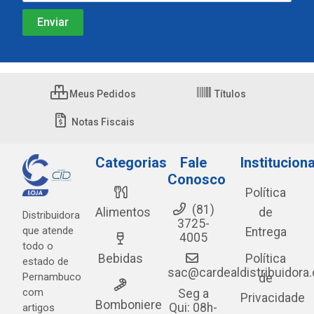
Meus Pedidos
Títulos
Notas Fiscais
Categorias
Fale
Instituciona
Conosco
Política
(81)
Alimentos
de
Distribuidora
3725-
que atende
Entrega
4005
todo o
Bebidas
Política
estado de
sac@cardealdistribuidora
Pernambuco
de
com
Seg a
Privacidade
Bomboniere
Qui: 08h-
artigos