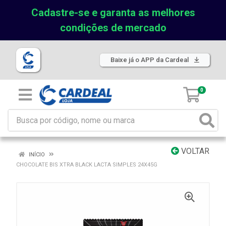
Cadastre-se e garanta as melhores
condições de mercado
Baixe já o APP da Cardeal
0
VOLTAR
INÍCIO
CHOCOLATE BIS XTRA BLACK LACTA SIMPLES 24X45G