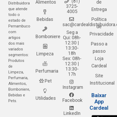
(81)
Alimentos
de
Distribuidora
3725-
que atende
Entrega
4005
todo o
Bebidas
Política
estado de
sac@cardealdistribuidora
Pernambuco
de
com
Seg a
Privacidade
Bomboniere
Qui: 08h-
artigos
12:30 |
dos mais
Passo a
13:30-
variados
passo
18h
Limpeza
segmentos:
Sex: 08h-
Loja
Produtos
12:30 |
Cardeal
de
13:30-
Perfumaria
Limpeza,
17h
Site
Perfumaria,
Pet
Institucional
Alimentos,
Instagram
Bomboniere,
Baixar
Bebidas e
Utilidades
Facebook
Pets.
App
Cardeal
LinkedIn