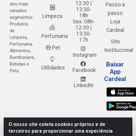
12:30 |
dos mais
Passo a
13:30-
variados
passo
18h
Limpeza
segmentos:
Sex: 08h-
Loja
Produtos
12:30 |
Cardeal
de
13:30-
Perfumaria
Limpeza,
17h
Site
Perfumaria,
Pet
Institucional
Alimentos,
Instagram
Bomboniere,
Baixar
Bebidas e
Utilidades
Facebook
Pets.
App
Cardeal
LinkedIn
O nosso site coleta cookies próprios e de
Cardeal Distribuidora - Estrada Alto do Moura, 582 - Alto
terceiros para proporcionar uma experiência
do Moura - Caruaru/PE - CEP 55.040-120 - CNPJ