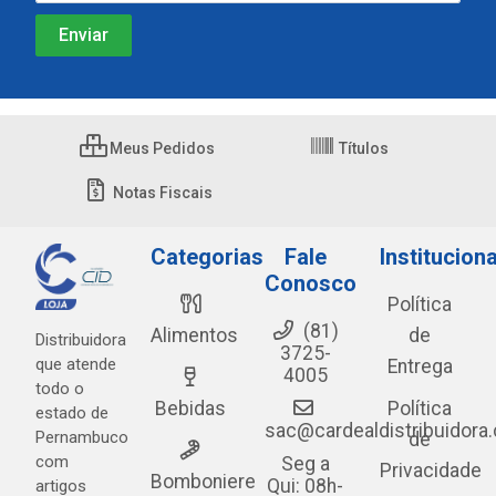
Meus Pedidos
Títulos
Notas Fiscais
Categorias
Fale
Instituciona
Conosco
Política
(81)
Alimentos
de
Distribuidora
3725-
que atende
Entrega
4005
todo o
Bebidas
Política
estado de
sac@cardealdistribuidora
Pernambuco
de
com
Seg a
Privacidade
Bomboniere
Qui: 08h-
artigos