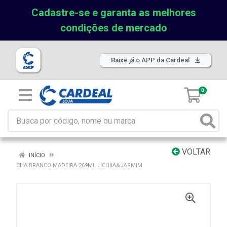
Cadastre-se e garanta as melhores
condições de mercado
Baixe já o APP da Cardeal
0
VOLTAR
INÍCIO
CHA BRANCO MADEIRA 269ML LICHIIA&JASMIM