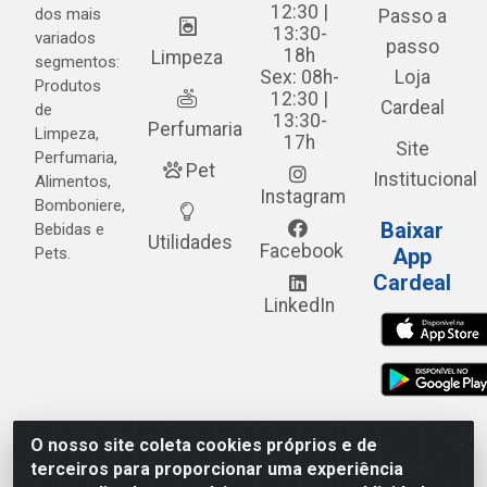
12:30 |
dos mais
Passo a
13:30-
variados
passo
18h
Limpeza
segmentos:
Sex: 08h-
Loja
Produtos
12:30 |
Cardeal
de
13:30-
Perfumaria
Limpeza,
17h
Site
Perfumaria,
Pet
Institucional
Alimentos,
Instagram
Bomboniere,
Baixar
Bebidas e
Utilidades
Facebook
Pets.
App
Cardeal
LinkedIn
O nosso site coleta cookies próprios e de
Cardeal Distribuidora - Estrada Alto do Moura, 582 - Alto
terceiros para proporcionar uma experiência
do Moura - Caruaru/PE - CEP 55.040-120 - CNPJ