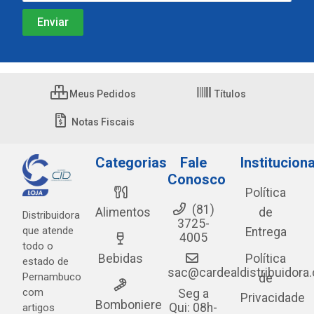
Meus Pedidos
Títulos
Notas Fiscais
Categorias
Fale
Instituciona
Conosco
Política
(81)
Alimentos
de
Distribuidora
3725-
que atende
Entrega
4005
todo o
Bebidas
Política
estado de
sac@cardealdistribuidora
Pernambuco
de
com
Seg a
Privacidade
Bomboniere
Qui: 08h-
artigos