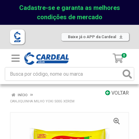
Cadastre-se e garanta as melhores
condições de mercado
Baixe já o APP da Cardeal
0
VOLTAR
INÍCIO
CANJIQUINHA MILHO YOKI 500G XEREM