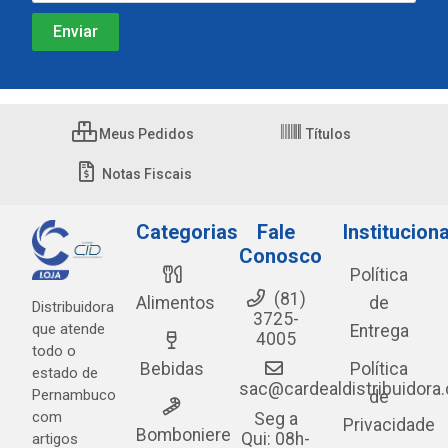
Meus Pedidos
Títulos
Notas Fiscais
Categorias
Fale
Instituciona
Conosco
Política
(81)
Alimentos
de
Distribuidora
3725-
que atende
Entrega
4005
todo o
Bebidas
Política
estado de
sac@cardealdistribuidora
Pernambuco
de
com
Seg a
Privacidade
Bomboniere
Qui: 08h-
artigos