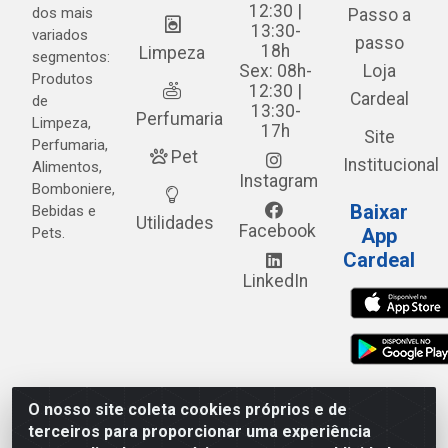
12:30 |
dos mais
Passo a
13:30-
variados
passo
18h
Limpeza
segmentos:
Sex: 08h-
Loja
Produtos
12:30 |
Cardeal
de
13:30-
Perfumaria
Limpeza,
17h
Site
Perfumaria,
Pet
Institucional
Alimentos,
Instagram
Bomboniere,
Baixar
Bebidas e
Utilidades
Facebook
Pets.
App
Cardeal
LinkedIn
O nosso site coleta cookies próprios e de
Cardeal Distribuidora - Estrada Alto do Moura, 582 - Alto
terceiros para proporcionar uma experiência
do Moura - Caruaru/PE - CEP 55.040-120 - CNPJ